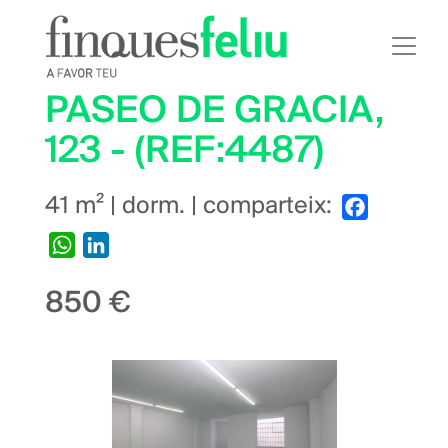
Skip
to
main
content
PASEO DE GRACIA,
123 - (REF:4487)
41 m² | dorm. | comparteix:
Facebook
WhatsApp
LinkedIn
850 €