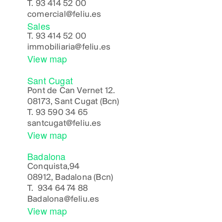
T.
93 414 52 00
comercial@feliu.es
Sales
T.
93 414 52 00
immobiliaria@feliu.es
View map
Sant Cugat
Pont de Can Vernet 12.
08173, Sant Cugat (Bcn)
T.
93 590 34 65
santcugat@feliu.es
View map
Badalona
Conquista,94
08912, Badalona (Bcn)
T.
934 64 74 88
Badalona
@feliu.es
View map