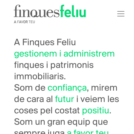
Vés
al
contingut
A Finques Feliu
gestionem i administrem
finques i patrimonis
immobiliaris.
Som de
confiança
, mirem
de cara al
futur
i veiem les
coses pel costat
positiu
.
Som un gran equip que
sempre juga
a favor teu
.