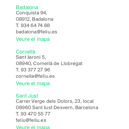
Badalona
Conquista 94,
08912, Badalona
T.
934 64 74 88
badalona@feliu.es
Veure el mapa
Cornellà
Sant Jeroni 5,
08940, Cornellà de Llobregat
T.
93 377 27 96
cornella@feliu.es
Veure el mapa
Sant Just
Carrer Verge dels Dolors, 23, local
08960 Sant Just Desvern, Barcelona
T.
93 470 55 77
feliu@feliu.es
Veure el mapa