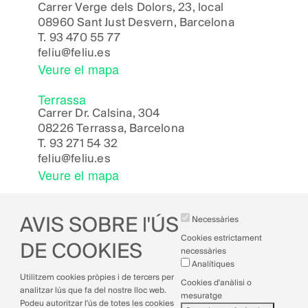
Carrer Verge dels Dolors, 23, local
08960 Sant Just Desvern, Barcelona
T.
93 470 55 77
feliu@feliu.es
Veure el mapa
Terrassa
Carrer Dr. Calsina, 304
08226 Terrassa, Barcelona
T.
93 271 54 32
feliu@feliu.es
Veure el mapa
AVIS SOBRE l'ÚS
Necessàries
Cookies estrictament
DE COOKIES
necessàries
Analítiques
Avís legal
Utilitzem cookies pròpies i de tercers per
Cookies d'anàlisi o
Política de cookies
analitzar lús que fa del nostre lloc web.
mesuratge
Política de privacitat
Podeu autoritzar l'ús de totes les cookies