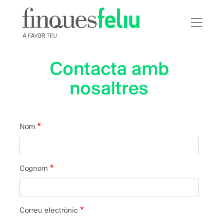
Vés
al
contingut
Contacta amb
nosaltres
Contacte
Nom
Cognom
Correu electrònic