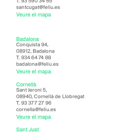
T.
93 590 34 65
santcugat@feliu.es
Veure el mapa
Badalona
Conquista 94,
08912, Badalona
T.
934 64 74 88
badalona@feliu.es
Veure el mapa
Cornellà
Sant Jeroni 5,
08940, Cornellà de Llobregat
T.
93 377 27 96
cornella@feliu.es
Veure el mapa
Sant Just