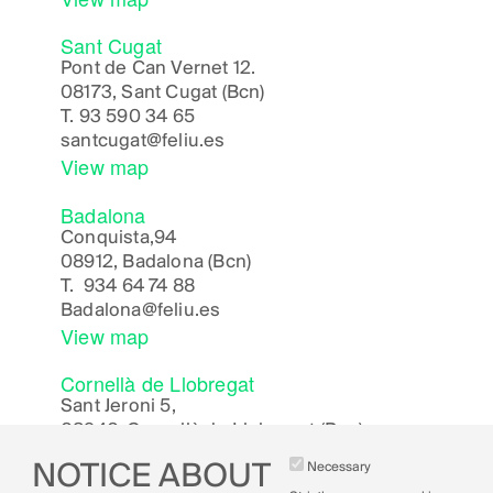
Sant Cugat
Pont de Can Vernet 12.
08173, Sant Cugat (Bcn)
T.
93 590 34 65
santcugat@feliu.es
View map
Badalona
Conquista,94
08912, Badalona (Bcn)
T.
934 64 74 88
Badalona
@feliu.es
View map
Cornellà de Llobregat
Sant Jeroni 5,
08940, Cornellà de Llobregat (Bcn)
Cornella
@feliu.es
NOTICE ABOUT
Necessary
View map