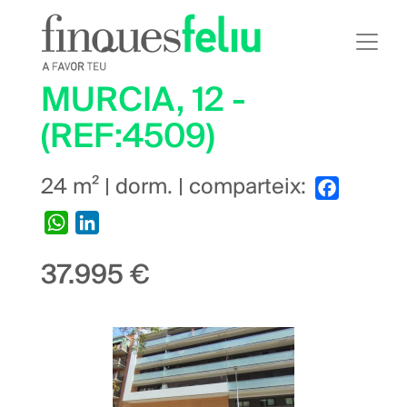
Skip
to
main
content
MURCIA, 12 -
(REF:4509)
24 m² | dorm. | comparteix:
Facebook
WhatsApp
LinkedIn
37.995 €