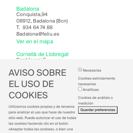
Badalona
Conquista,94
08912, Badalona (Bcn)
T.
934 64 74 88
Badalona
@feliu.es
Ver en el mapa
Cornellà de Llobregat
Sant Jeroni 5,
08940, Cornellà de Llobregat (Bcn)
AVISO SOBRE
Necesarias
Cornella
@feliu.es
Ver en el mapa
Cookies estrictamente
EL USO DE
necesarias
Analíticas
COOKIES
Cookies de análisis o
medición
Utilizamos cookies propias y de terceros
Aviso legal
Guardar preferencias
para analizar el uso que hace de nuestro
Política de cookies
sitio web. Puede autorizar el uso de todas
Política de privacidad
las cookies haciendo clic en el botón
Política de calidad
«Aceptar todas las cookies», o bien una