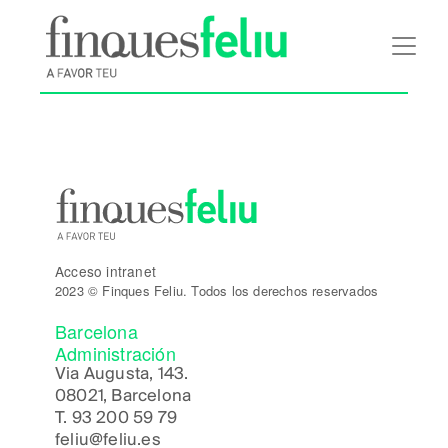
Pasar
al
contenido
principal
Acceso intranet
2023 © Finques Feliu. Todos los derechos reservados
Barcelona
Administración
Via Augusta, 143.
08021, Barcelona
T.
93 200 59 79
feliu@feliu.es