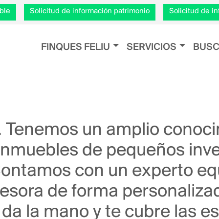
Pasar
ble
Solicitud de información patrimonio
Solicitud de 
al
contenido
Navegación principal
principal
FINQUES FELIU
SERVICIOS
BUSC
 Tenemos un amplio conoci
inmuebles de pequeños inve
Contamos con un experto eq
asesora de forma personaliza
e da la mano y te cubre las e