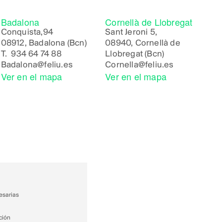
Badalona
Cornellà de Llobregat
Conquista,94
Sant Jeroni 5,
08912, Badalona (Bcn)
08940, Cornellà de
T.
934 64 74 88
Llobregat (Bcn)
Badalona
@feliu.es
Cornella
@feliu.es
Ver en el mapa
Ver en el mapa
esarias
ción