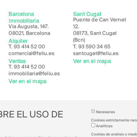
Barcelona
Sant Cugat
Immobiliaria
Puente de Can Vernet
Via Augusta, 147.
12.
08021, Barcelona
08173, Sant Cugat
Alquiler
(Bcn)
T.
93 414 52 00
T.
93 590 34 65
comercial@feliu.es
santcugat@feliu.es
Ventas
Ver en el mapa
T.
93 414 52 00
immobiliaria@feliu.es
Ver en el mapa
BRE EL USO DE
Necesarias
Cookies estrictamente nec
Analíticas
Cookies de análisis o medi