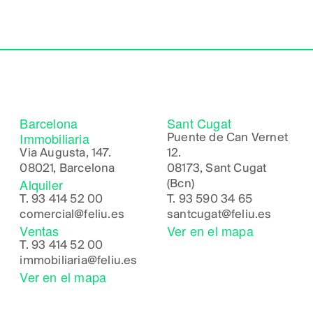
Barcelona
Sant Cugat
Immobiliaria
Puente de Can Vernet
Via Augusta, 147.
12.
08021, Barcelona
08173, Sant Cugat
Alquiler
(Bcn)
T.
93 414 52 00
T.
93 590 34 65
comercial@feliu.es
santcugat@feliu.es
Ventas
Ver en el mapa
T.
93 414 52 00
immobiliaria@feliu.es
Ver en el mapa