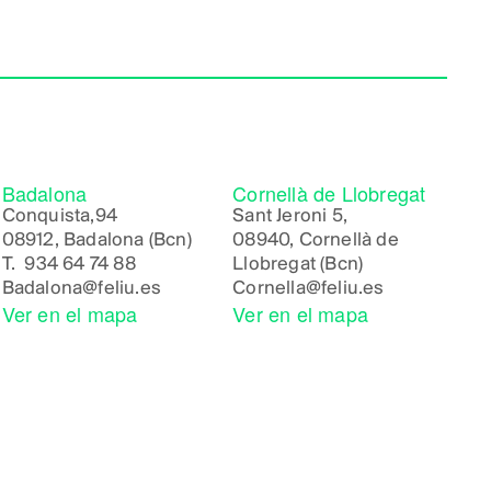
Badalona
Cornellà de Llobregat
Conquista,94
Sant Jeroni 5,
08912, Badalona (Bcn)
08940, Cornellà de
T.
934 64 74 88
Llobregat (Bcn)
Badalona
@feliu.es
Cornella
@feliu.es
Ver en el mapa
Ver en el mapa